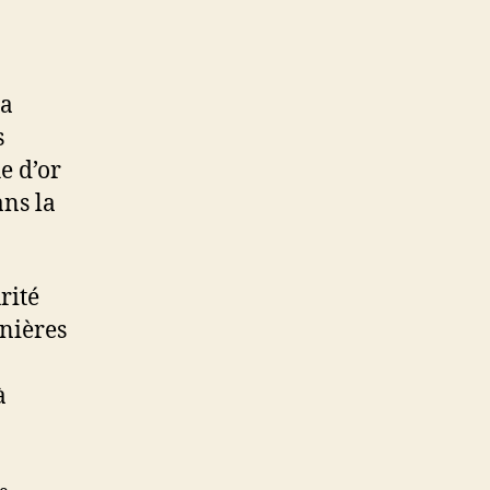
 a
s
e d’or
ans la
rité
inières
à