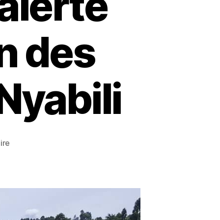
alerte
on des
Nyabili
ire