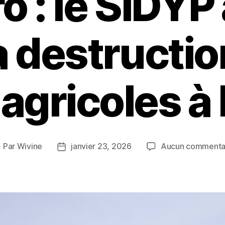
o : le SIDYP 
a destructi
 agricoles à 
Par
Wivine
janvier 23, 2026
Aucun commenta