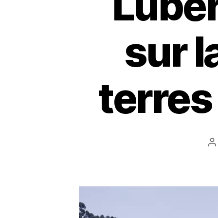
Luber
sur l
terres