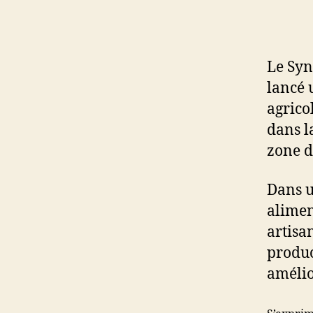
Le Syn
lancé 
agrico
dans l
zone d
Dans u
alimen
artisa
produc
amélio