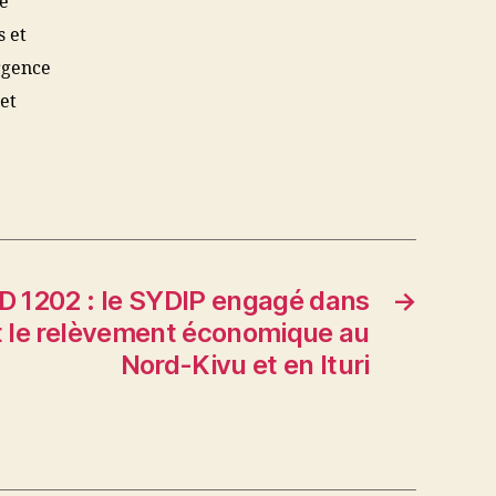
le
s et
urgence
 et
D 1202 : le SYDIP engagé dans
→
et le relèvement économique au
Nord-Kivu et en Ituri